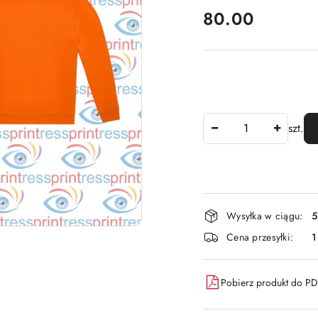
cena:
80.00
Ilość
szt.
Dostępność
Wysyłka w ciągu:
5
i
Cena przesyłki:
dostawa
Pobierz produkt do P