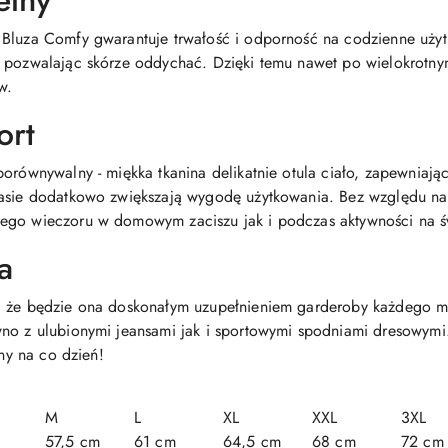
ełny
 Bluza Comfy gwarantuje trwałość i odporność na codzienne użyt
e pozwalając skórze oddychać. Dzięki temu nawet po wielokrotn
w.
ort
orównywalny - miękka tkanina delikatnie otula ciało, zapewniając
asie dodatkowo zwiększają wygodę użytkowania. Bez względu na o
ego wieczoru w domowym zaciszu jak i podczas aktywności na ś
a
, że będzie ona doskonałym uzupełnieniem garderoby każdego mi
no z ulubionymi jeansami jak i sportowymi spodniami dresowymi
lny na co dzień!
M
L
XL
XXL
3XL
57,5 cm
61 cm
64,5 cm
68 cm
72 cm