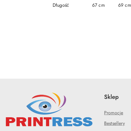
Długość
67 cm
69 cm
Pomiń karuzelę produktów
Sklep
Promocje
Bestsellery