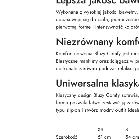
Lepsza jakość baw
Wykonana z wysokiej jakości bawełny,
dopasowuje się do ciała, jednocześni
pierwotną formę i intensywność koloró
Niezrównany komf
Komfort noszenia Bluzy Comfy jest niep
Elastyczne mankiety oraz ściągacz w p
doskonale zarówno podczas relaksując
Uniwersalna klasyk
Klasyczny design Bluzy Comfy sprawia
forma pozwala łatwo zestawić ją zarów
typu slip-on i stwórz modny outfit idea
XS
S
Szerokość
51 cm
54 cm