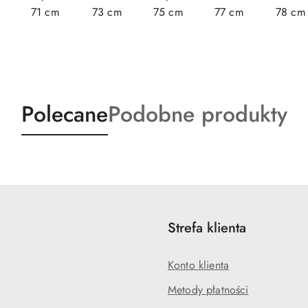
71 cm
73 cm
75 cm
77 cm
78 cm
Produkty
Produkty
Polecane
Podobne produkty
o
o
statusie:
statusie:
Strefa klienta
Konto klienta
Metody płatności