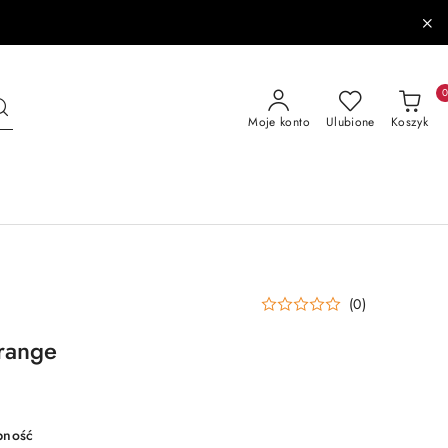
Moje konto
Ulubione
Koszyk
(0)
range
pność