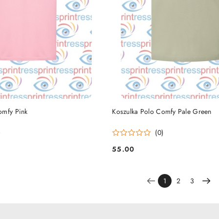
DO KOSZYKA
DO KOSZYKA
omfy Pink
Koszulka Polo Comfy Pale Green
)
(0)
55.00
Cena:
1
2
3