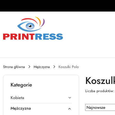
Przejdź do treści głównej
Przejdź do wyszukiwarki
Przejdź do moje konto
Przejdź do menu głównego
Przejdź do stopki
Strona główna
Mężczyzna
Koszulki Polo
Koszul
Kategorie
Liczba produktów
Kobieta
Zastosowano
Sortuj
Mężczyzna
według
sortowanie: