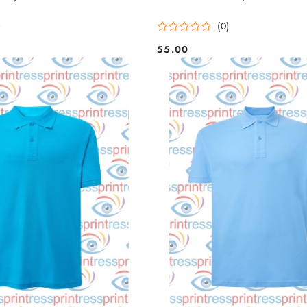
)
(0)
55.00
Cena: