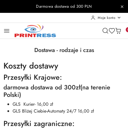
Przejdź do treści głównej
Przejdź do wyszukiwarki
Przejdź do moje konto
Przejdź do menu głównego
Przejdź do stopki
Darmowa dostawa od 300 PLN
Moje konto
Dostawa - rodzaje i czas
Koszty dostawy
Przesyłki Krajowe:
darmowa dostawa od 300zł(na terenie
Polski)
GLS Kurier- 16,00 zł
GLS Bliżej Ciebie-Automaty 24/7 16,00 zł
Przesyłki zagraniczne: