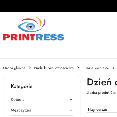
Przejdź do treści głównej
Przejdź do wyszukiwarki
Przejdź do moje konto
Przejdź do menu głównego
Przejdź do stopki
Strona główna
Nadruki okolicznościowe
Okazje specjalne
Dzień 
Kategorie
Liczba produktów
Kobieta
Zastosowano
Sortuj
Mężczyzna
według
sortowanie: