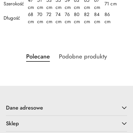
47
51
53
55
59
63
65
67
Szerokość
71 cm
cm
cm
cm
cm
cm
cm
cm
cm
68
70
72
74
76
80
82
84
86
Długość
cm
cm
cm
cm
cm
cm
cm
cm
cm
Produkty
Produkty
Polecane
Podobne produkty
Pomiń karuzelę produktów
o
o
statusie:
statusie:
Dane adresowe
Sklep