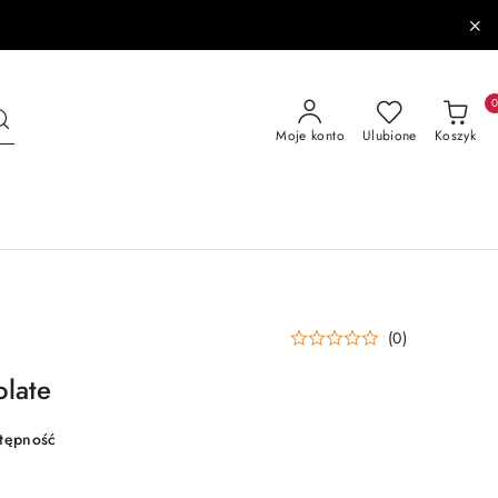
Moje konto
Ulubione
Koszyk
(0)
late
stępność