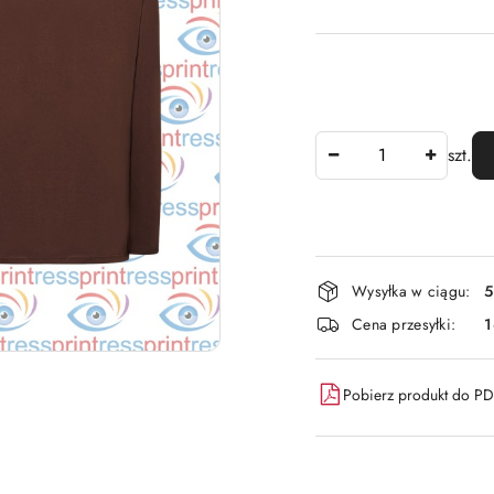
Ilość
szt.
Dostępność
Wysyłka w ciągu:
5
i
Cena przesyłki:
dostawa
Pobierz produkt do P