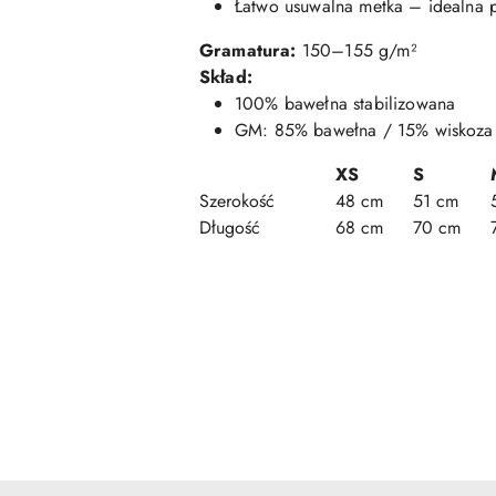
Łatwo usuwalna metka – idealna p
Gramatura:
150–155 g/m²
Skład:
100% bawełna stabilizowana
GM: 85% bawełna / 15% wiskoza
XS
S
Szerokość
48 cm
51 cm
Długość
68 cm
70 cm
Pomiń karuzelę produktów