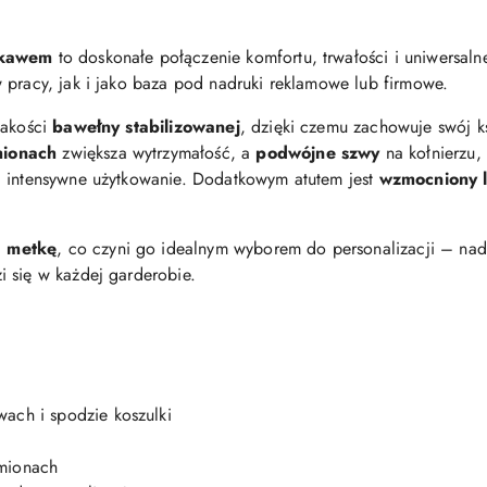
rękawem
to doskonałe połączenie komfortu, trwałości i uniwersalne
 pracy, jak i jako baza pod nadruki reklamowe lub firmowe.
jakości
bawełny stabilizowanej
, dzięki czemu zachowuje swój ks
mionach
zwiększa wytrzymałość, a
podwójne szwy
na kołnierzu,
i intensywne użytkowanie. Dodatkowym atutem jest
wzmocniony l
ą metkę
, co czyni go idealnym wyborem do personalizacji – nadr
 się w każdej garderobie.
wach i spodzie koszulki
amionach