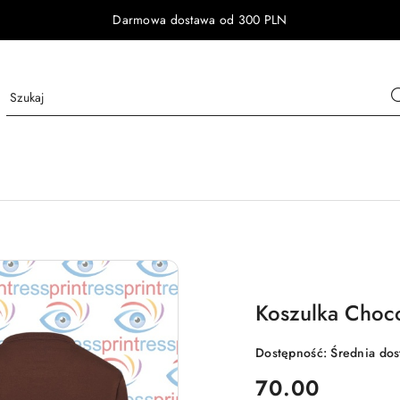
Darmowa dostawa od 300 PLN
Koszulka Choco
Dostępność:
Średnia do
cena:
70.00