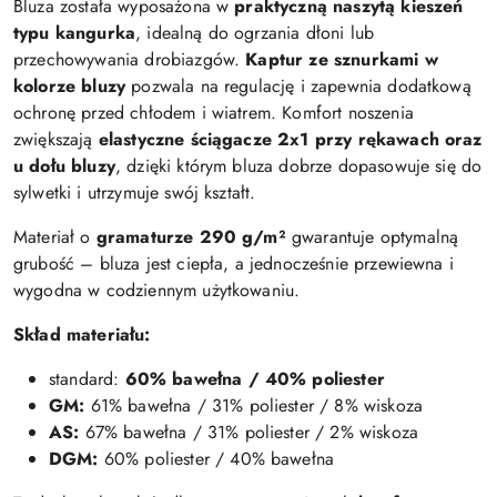
Bluza została wyposażona w
praktyczną naszytą kieszeń
typu kangurka
, idealną do ogrzania dłoni lub
przechowywania drobiazgów.
Kaptur ze sznurkami w
kolorze bluzy
pozwala na regulację i zapewnia dodatkową
ochronę przed chłodem i wiatrem. Komfort noszenia
zwiększają
elastyczne ściągacze 2x1 przy rękawach oraz
u dołu bluzy
, dzięki którym bluza dobrze dopasowuje się do
sylwetki i utrzymuje swój kształt.
Materiał o
gramaturze 290 g/m²
gwarantuje optymalną
grubość – bluza jest ciepła, a jednocześnie przewiewna i
wygodna w codziennym użytkowaniu.
Skład materiału:
standard:
60% bawełna / 40% poliester
GM:
61% bawełna / 31% poliester / 8% wiskoza
AS:
67% bawełna / 31% poliester / 2% wiskoza
DGM:
60% poliester / 40% bawełna