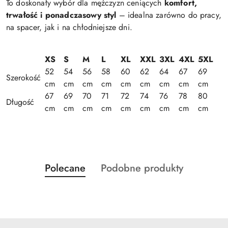
To doskonały wybór dla mężczyzn ceniących
komfort,
trwałość i ponadczasowy styl
– idealna zarówno do pracy,
na spacer, jak i na chłodniejsze dni.
XS
S
M
L
XL
XXL
3XL
4XL
5XL
52
54
56
58
60
62
64
67
69
Szerokość
cm
cm
cm
cm
cm
cm
cm
cm
cm
67
69
70
71
72
74
76
78
80
Długość
cm
cm
cm
cm
cm
cm
cm
cm
cm
Produkty
Produkty
Polecane
Podobne produkty
Pomiń karuzelę produktów
o
o
statusie:
statusie: