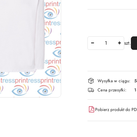
Ilość
szt.
Dostępność
Wysyłka w ciągu:
5
i
Cena przesyłki:
dostawa
Pobierz produkt do P