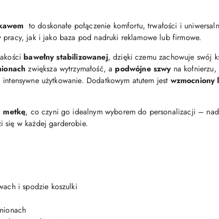
rękawem
to doskonałe połączenie komfortu, trwałości i uniwersaln
 pracy, jak i jako baza pod nadruki reklamowe lub firmowe.
jakości
bawełny stabilizowanej
, dzięki czemu zachowuje swój ks
mionach
zwiększa wytrzymałość, a
podwójne szwy
na kołnierzu,
i intensywne użytkowanie. Dodatkowym atutem jest
wzmocniony l
ą metkę
, co czyni go idealnym wyborem do personalizacji – nadr
 się w każdej garderobie.
wach i spodzie koszulki
amionach