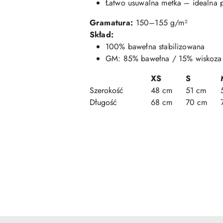
Łatwo usuwalna metka – idealna p
Gramatura:
150–155 g/m²
Skład:
100% bawełna stabilizowana
GM: 85% bawełna / 15% wiskoza
XS
S
Szerokość
48 cm
51 cm
Długość
68 cm
70 cm
Pomiń karuzelę produktów