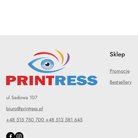
Pomiń karuzelę produktów
Sklep
Promocje
Bestsellery
ul.Sadowa 107
biuro@printress.pl
+48 515 750 700 +48 513 581 645