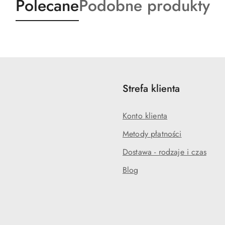
Produkty
Produkty
Polecane
Podobne produkty
o
o
statusie:
statusie:
Strefa klienta
Konto klienta
Metody płatności
Dostawa - rodzaje i czas
Blog