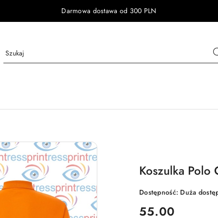
Darmowa dostawa od 300 PLN
Koszulka Polo
Dostępność:
Duża dostę
cena:
55.00