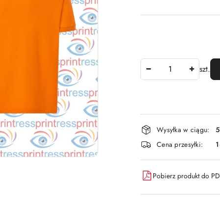
Ilość
szt.
Dostępność
Wysyłka w ciągu:
5
i
Cena przesyłki:
dostawa
Pobierz produkt do P