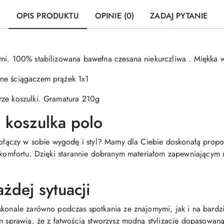
OPIS PRODUKTU
OPINIE (0)
ZADAJ PYTANIE
ami. 100% stabilizowana bawełna czesana niekurczliwa . Miękka 
ne ściągaczem prążek 1x1
rze koszulki. Gramatura 210g
 koszulka polo
 połączy w sobie wygodę i styl? Mamy dla Ciebie doskonałą propo
a komfortu. Dzięki starannie dobranym materiałom zapewniającym
żdej sytuacji
skonale zarówno podczas spotkania ze znajomymi, jak i na bardzi
gn sprawią, że z łatwością stworzysz modną stylizację dopasowan