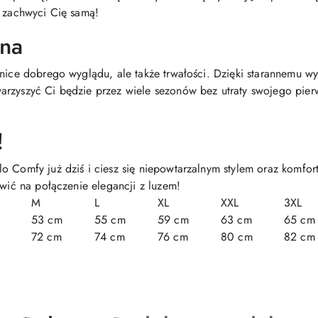
t zachwyci Cię samą!
ana
tnice dobrego wyglądu, ale także trwałości. Dzięki starannemu wy
arzyszyć Ci będzie przez wiele sezonów bez utraty swojego pie
!
o Comfy już dziś i ciesz się niepowtarzalnym stylem oraz komfo
awić na połączenie elegancji z luzem!
M
L
XL
XXL
3XL
53 cm
55 cm
59 cm
63 cm
65 cm
72 cm
74 cm
76 cm
80 cm
82 cm