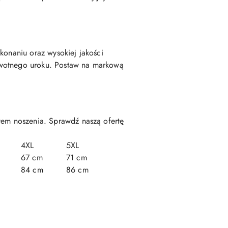
konaniu oraz wysokiej jakości
rwotnego uroku. Postaw na markową
rtem noszenia. Sprawdź naszą ofertę
4XL
5XL
67 cm
71 cm
84 cm
86 cm