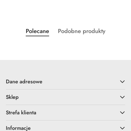
Produkty
Produkty
Polecane
Podobne produkty
Pomiń karuzelę produktów
o
o
statusie:
statusie:
Dane adresowe
Sklep
Strefa klienta
Informacje