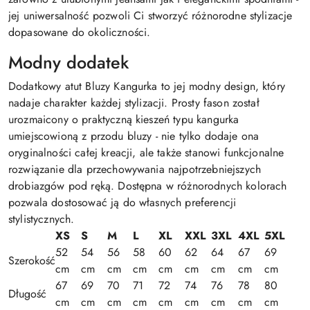
jej uniwersalność pozwoli Ci stworzyć różnorodne stylizacje
dopasowane do okoliczności.
Modny dodatek
Dodatkowy atut Bluzy Kangurka to jej modny design, który
nadaje charakter każdej stylizacji. Prosty fason został
urozmaicony o praktyczną kieszeń typu kangurka
umiejscowioną z przodu bluzy - nie tylko dodaje ona
oryginalności całej kreacji, ale także stanowi funkcjonalne
rozwiązanie dla przechowywania najpotrzebniejszych
drobiazgów pod ręką. Dostępna w różnorodnych kolorach
pozwala dostosować ją do własnych preferencji
stylistycznych.
XS
S
M
L
XL
XXL
3XL
4XL
5XL
52
54
56
58
60
62
64
67
69
Szerokość
cm
cm
cm
cm
cm
cm
cm
cm
cm
67
69
70
71
72
74
76
78
80
Długość
cm
cm
cm
cm
cm
cm
cm
cm
cm