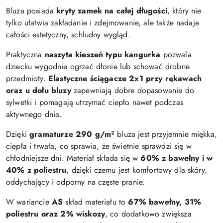
Bluza posiada
kryty zamek na całej długości
, który nie
tylko ułatwia zakładanie i zdejmowanie, ale także nadaje
całości estetyczny, schludny wygląd.
Praktyczna
naszyta kieszeń typu kangurka
pozwala
dziecku wygodnie ogrzać dłonie lub schować drobne
przedmioty.
Elastyczne ściągacze 2x1 przy rękawach
oraz u dołu bluzy
zapewniają dobre dopasowanie do
sylwetki i pomagają utrzymać ciepło nawet podczas
aktywnego dnia.
Dzięki
gramaturze 290 g/m²
bluza jest przyjemnie miękka,
ciepła i trwała, co sprawia, że świetnie sprawdzi się w
chłodniejsze dni. Materiał składa się w
60% z bawełny i w
40% z poliestru
, dzięki czemu jest komfortowy dla skóry,
oddychający i odporny na częste pranie.
W wariancie
AS
skład materiału to
67% bawełny, 31%
poliestru oraz 2% wiskozy
, co dodatkowo zwiększa