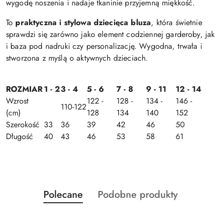
wygodę noszenia i nadaje tkaninie przyjemną miękkość.
To
praktyczna i stylowa dziecięca bluza
, która świetnie
sprawdzi się zarówno jako element codziennej garderoby, jak
i baza pod nadruki czy personalizację. Wygodna, trwała i
stworzona z myślą o aktywnych dzieciach.
ROZMIAR
1 - 2
3 - 4
5 - 6
7 - 8
9 - 11
12 - 14
Wzrost
122 -
128 -
134 -
146 -
110-122
(cm)
128
134
140
152
Szerokość
33
36
39
42
46
50
Długość
40
43
46
53
58
61
Produkty
Produkty
Polecane
Podobne produkty
Pomiń karuzelę produktów
o
o
statusie:
statusie: