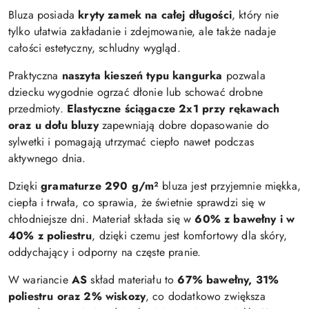
Bluza posiada
kryty zamek na całej długości
, który nie
tylko ułatwia zakładanie i zdejmowanie, ale także nadaje
całości estetyczny, schludny wygląd.
Praktyczna
naszyta kieszeń typu kangurka
pozwala
dziecku wygodnie ogrzać dłonie lub schować drobne
przedmioty.
Elastyczne ściągacze 2x1 przy rękawach
oraz u dołu bluzy
zapewniają dobre dopasowanie do
sylwetki i pomagają utrzymać ciepło nawet podczas
aktywnego dnia.
Dzięki
gramaturze 290 g/m²
bluza jest przyjemnie miękka,
ciepła i trwała, co sprawia, że świetnie sprawdzi się w
chłodniejsze dni. Materiał składa się w
60% z bawełny i w
40% z poliestru
, dzięki czemu jest komfortowy dla skóry,
oddychający i odporny na częste pranie.
W wariancie
AS
skład materiału to
67% bawełny, 31%
poliestru oraz 2% wiskozy
, co dodatkowo zwiększa