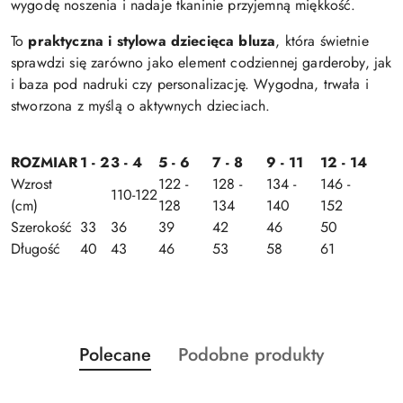
wygodę noszenia i nadaje tkaninie przyjemną miękkość.
To
praktyczna i stylowa dziecięca bluza
, która świetnie
sprawdzi się zarówno jako element codziennej garderoby, jak
i baza pod nadruki czy personalizację. Wygodna, trwała i
stworzona z myślą o aktywnych dzieciach.
ROZMIAR
1 - 2
3 - 4
5 - 6
7 - 8
9 - 11
12 - 14
Wzrost
122 -
128 -
134 -
146 -
110-122
(cm)
128
134
140
152
Szerokość
33
36
39
42
46
50
Długość
40
43
46
53
58
61
Produkty
Produkty
Polecane
Podobne produkty
Pomiń karuzelę produktów
o
o
statusie:
statusie: