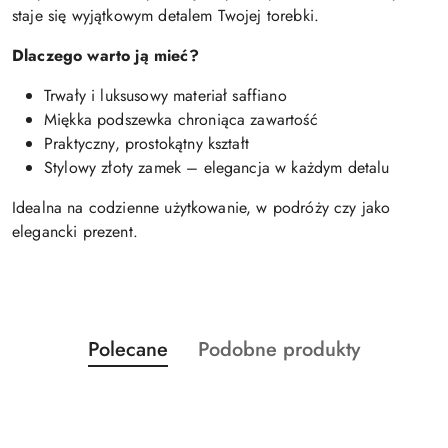
staje się wyjątkowym detalem Twojej torebki.
Dlaczego warto ją mieć?
Trwały i luksusowy materiał saffiano
Miękka podszewka chroniąca zawartość
Praktyczny, prostokątny kształt
Stylowy złoty zamek – elegancja w każdym detalu
Idealna na codzienne użytkowanie, w podróży czy jako
elegancki prezent.
Produkty
Produkty
Polecane
Podobne produkty
Pomiń karuzelę produktów
o
o
statusie:
statusie: