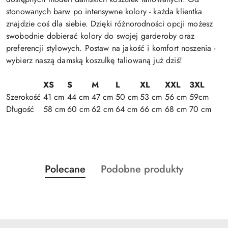
stonowanych barw po intensywne kolory - każda klientka
znajdzie coś dla siebie. Dzięki różnorodności opcji możesz
swobodnie dobierać kolory do swojej garderoby oraz
preferencji stylowych. Postaw na jakość i komfort noszenia -
wybierz naszą damską koszulkę taliowaną już dziś!
XS
S
M
L
XL
XXL
3XL
Szerokość
41 cm
44 cm
47 cm
50 cm
53 cm
56 cm
59cm
Długość
58 cm
60 cm
62 cm
64 cm
66 cm
68 cm
70 cm
Produkty
Produkty
Polecane
Podobne produkty
Pomiń karuzelę produktów
o
o
statusie:
statusie: