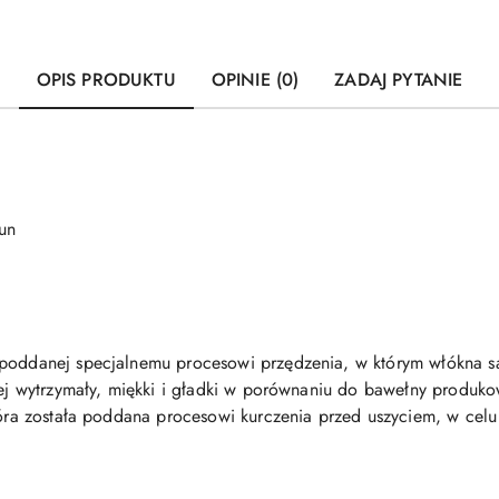
OPIS PRODUKTU
OPINIE (0)
ZADAJ PYTANIE
un
 poddanej specjalnemu procesowi przędzenia, w którym włókna są
ziej wytrzymały, miękki i gładki w porównaniu do bawełny produ
która została poddana procesowi kurczenia przed uszyciem, w cel