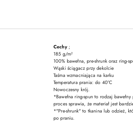
Cechy
;
185 g/m²
100% bawełna, pre-shrunk oraz ring-sp
Wąski ściągacz przy dekolcie
Taśma wzmacniająca na karku
Temperatura prania: do 40°C
Nowoczesny krój.
*Bawełna ring-spun to rodzaj bawełny
proces sprawia, że materiał jest bard
*"Pre-shrunk" to tkanina lub odzież, 
po praniu.