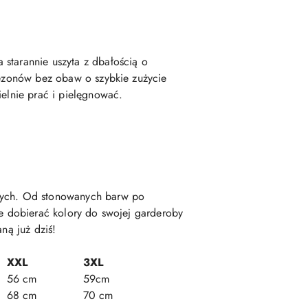
 starannie uszyta z dbałością o
 sezonów bez obaw o szybkie zużycie
ielnie prać i pielęgnować.
anych. Od stonowanych barw po
ie dobierać kolory do swojej garderoby
ną już dziś!
XXL
3XL
56 cm
59cm
68 cm
70 cm