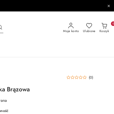
Moje konto
Ulubione
Koszyk
(0)
ka Brązowa
wana
pność