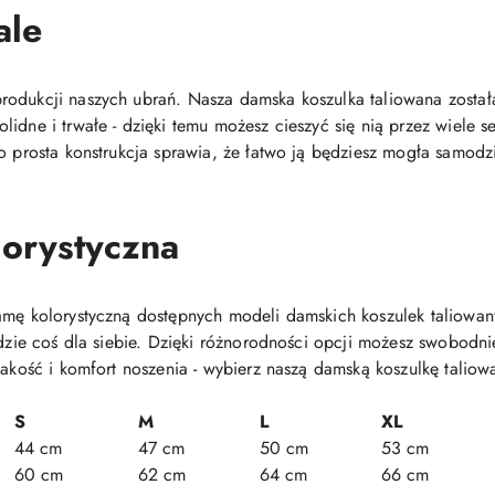
ale
odukcji naszych ubrań. Nasza damska koszulka taliowana została
lidne i trwałe - dzięki temu możesz cieszyć się nią przez wiele
o prosta konstrukcja sprawia, że łatwo ją będziesz mogła samodz
orystyczna
gamę kolorystyczną dostępnych modeli damskich koszulek taliow
ajdzie coś dla siebie. Dzięki różnorodności opcji możesz swobodn
jakość i komfort noszenia - wybierz naszą damską koszulkę taliowa
S
M
L
XL
44 cm
47 cm
50 cm
53 cm
60 cm
62 cm
64 cm
66 cm