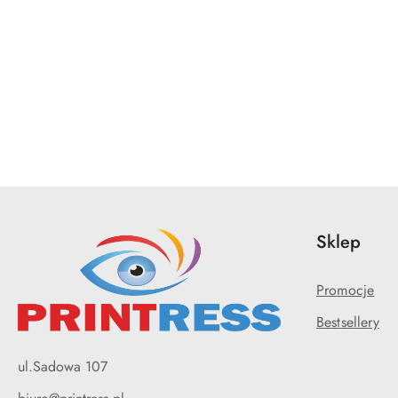
Pomiń karuzelę produktów
Sklep
Promocje
Bestsellery
ul.Sadowa 107