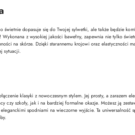
a
ylko świetnie dopasuje się do Twojej sylwetki, ale także będzie 
! Wykonana z wysokiej jakości bawełny, zapewnia nie tylko świe
ności na skórze. Dzięki starannemu krojowi oraz elastyczności ma
j sytuacji.
łączenie klasyki z nowoczesnym stylem. Jej prosty, a zarazem el
y czy szkoły, jak i na bardziej formalne okazje. Możesz ją zest
eleganckimi spodniami na wieczorne wyjście. Ta uniwersalność sp
by.