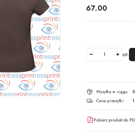
cena:
67.00
Ilość
szt.
Dostępność
Wysyłka w ciągu:
5
i
Cena przesyłki:
dostawa
Pobierz produkt do P