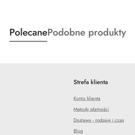
Produkty
Produkty
Polecane
Podobne produkty
o
o
statusie:
statusie:
Strefa klienta
Konto klienta
Metody płatności
Dostawa - rodzaje i czas
Blog