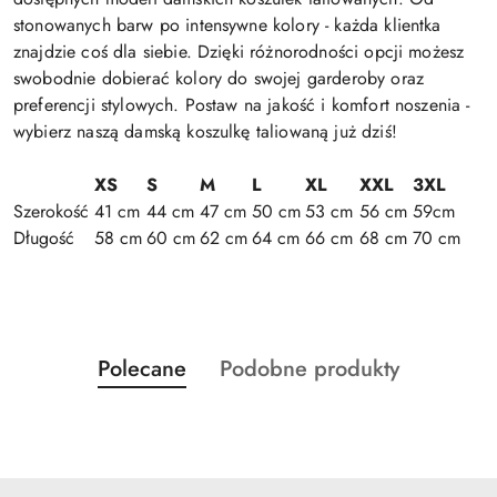
stonowanych barw po intensywne kolory - każda klientka
znajdzie coś dla siebie. Dzięki różnorodności opcji możesz
swobodnie dobierać kolory do swojej garderoby oraz
preferencji stylowych. Postaw na jakość i komfort noszenia -
wybierz naszą damską koszulkę taliowaną już dziś!
XS
S
M
L
XL
XXL
3XL
Szerokość
41 cm
44 cm
47 cm
50 cm
53 cm
56 cm
59cm
Długość
58 cm
60 cm
62 cm
64 cm
66 cm
68 cm
70 cm
Produkty
Produkty
Polecane
Podobne produkty
Pomiń karuzelę produktów
o
o
statusie:
statusie: