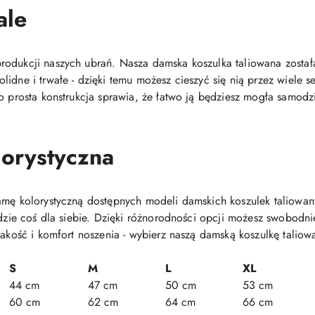
ale
odukcji naszych ubrań. Nasza damska koszulka taliowana została
lidne i trwałe - dzięki temu możesz cieszyć się nią przez wiele
o prosta konstrukcja sprawia, że łatwo ją będziesz mogła samodz
orystyczna
gamę kolorystyczną dostępnych modeli damskich koszulek taliow
ajdzie coś dla siebie. Dzięki różnorodności opcji możesz swobodn
jakość i komfort noszenia - wybierz naszą damską koszulkę taliowa
S
M
L
XL
44 cm
47 cm
50 cm
53 cm
60 cm
62 cm
64 cm
66 cm