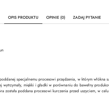
OPIS PRODUKTU
OPINIE (0)
ZADAJ PYTANIE
un
 poddanej specjalnemu procesowi przędzenia, w którym włókna są
ziej wytrzymały, miękki i gładki w porównaniu do bawełny produ
która została poddana procesowi kurczenia przed uszyciem, w cel