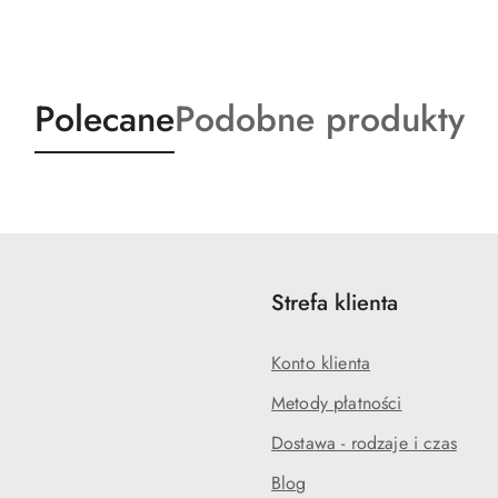
Produkty
Produkty
Polecane
Podobne produkty
o
o
statusie:
statusie:
Strefa klienta
Konto klienta
Metody płatności
Dostawa - rodzaje i czas
Blog