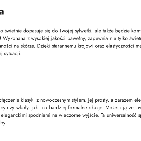
a
ylko świetnie dopasuje się do Twojej sylwetki, ale także będzie 
! Wykonana z wysokiej jakości bawełny, zapewnia nie tylko świe
ności na skórze. Dzięki starannemu krojowi oraz elastyczności ma
j sytuacji.
łączenie klasyki z nowoczesnym stylem. Jej prosty, a zarazem el
y czy szkoły, jak i na bardziej formalne okazje. Możesz ją zest
eleganckimi spodniami na wieczorne wyjście. Ta uniwersalność sp
by.