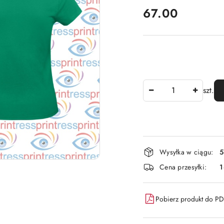
cena:
67.00
Ilość
szt.
Dostępność
Wysyłka w ciągu:
5
i
Cena przesyłki:
dostawa
Pobierz produkt do P