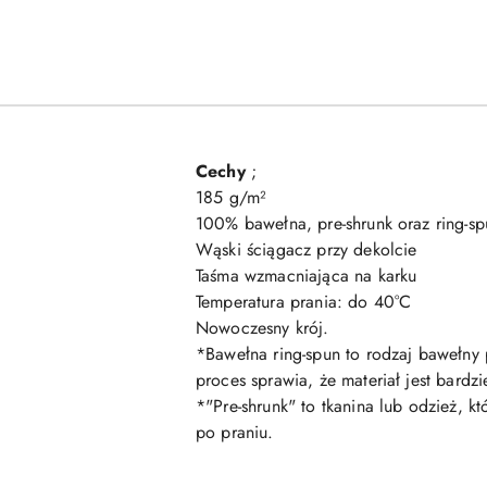
Cechy
;
185 g/m²
100% bawełna, pre-shrunk oraz ring-sp
Wąski ściągacz przy dekolcie
Taśma wzmacniająca na karku
Temperatura prania: do 40°C
Nowoczesny krój.
*Bawełna ring-spun to rodzaj bawełny
proces sprawia, że materiał jest bard
*"Pre-shrunk" to tkanina lub odzież, 
po praniu.