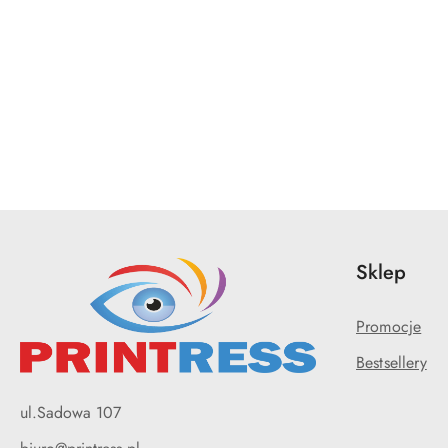
Pomiń karuzelę produktów
Sklep
Promocje
Bestsellery
ul.Sadowa 107