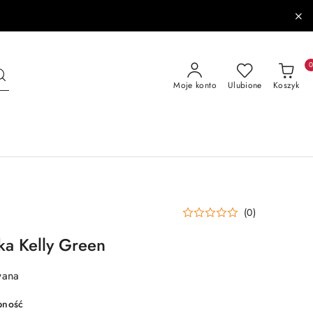
Moje konto
Ulubione
Koszyk
(0)
ka Kelly Green
wana
pność