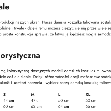
ale
odukcji naszych ubrań. Nasza damska koszulka taliowana została
lidne i trwałe - dzięki temu możesz cieszyć się nią przez wiele
o prosta konstrukcja sprawia, że łatwo ją będziesz mogła samodz
orystyczna
gamę kolorystyczną dostępnych modeli damskich koszulek taliow
ajdzie coś dla siebie. Dzięki różnorodności opcji możesz swobodn
jakość i komfort noszenia - wybierz naszą damską koszulkę taliowa
S
M
L
XL
44 cm
47 cm
50 cm
53 cm
60 cm
62 cm
64 cm
66 cm