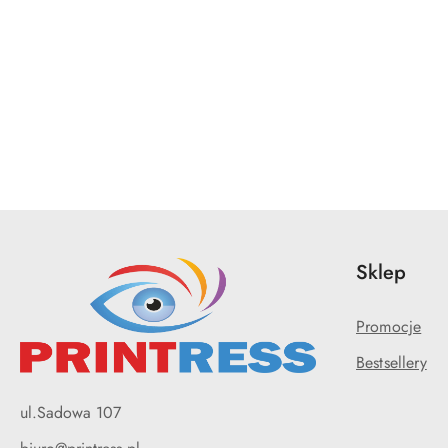
Pomiń karuzelę produktów
Sklep
Promocje
Bestsellery
ul.Sadowa 107