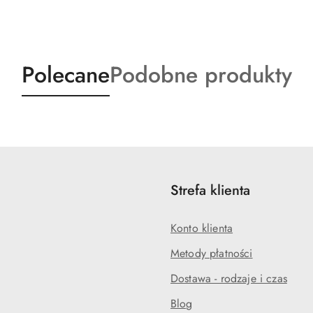
Produkty
Produkty
Polecane
Podobne produkty
o
o
statusie:
statusie:
Strefa klienta
Konto klienta
Metody płatności
Dostawa - rodzaje i czas
Blog