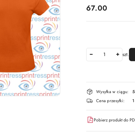
cena:
67.00
Ilość
szt.
Dostępność
Wysyłka w ciągu:
5
i
Cena przesyłki:
dostawa
Pobierz produkt do P