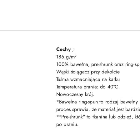
Cechy
;
185 g/m²
100% bawełna, pre-shrunk oraz ring-sp
Wąski ściągacz przy dekolcie
Taśma wzmacniająca na karku
Temperatura prania: do 40°C
Nowoczesny krój.
*Bawełna ring-spun to rodzaj bawełny
proces sprawia, że materiał jest bard
*"Pre-shrunk" to tkanina lub odzież, 
po praniu.