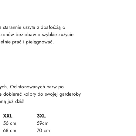
 starannie uszyta z dbałością o
 sezonów bez obaw o szybkie zużycie
ielnie prać i pielęgnować.
anych. Od stonowanych barw po
ie dobierać kolory do swojej garderoby
ną już dziś!
XXL
3XL
56 cm
59cm
68 cm
70 cm