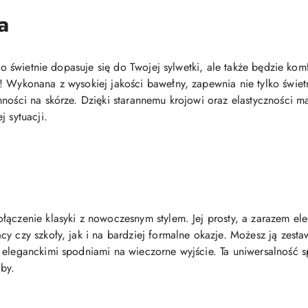
a
ylko świetnie dopasuje się do Twojej sylwetki, ale także będzie 
! Wykonana z wysokiej jakości bawełny, zapewnia nie tylko świe
ności na skórze. Dzięki starannemu krojowi oraz elastyczności ma
j sytuacji.
łączenie klasyki z nowoczesnym stylem. Jej prosty, a zarazem el
y czy szkoły, jak i na bardziej formalne okazje. Możesz ją zest
eleganckimi spodniami na wieczorne wyjście. Ta uniwersalność sp
by.