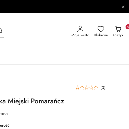
Moje konto
Ulubione
Koszyk
(0)
ka Miejski Pomarańcz
wana
pność