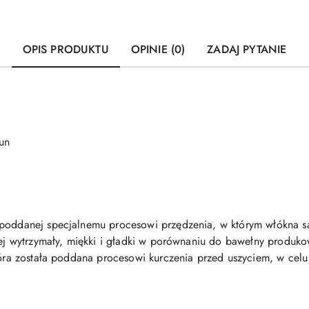
OPIS PRODUKTU
OPINIE (0)
ZADAJ PYTANIE
un
 poddanej specjalnemu procesowi przędzenia, w którym włókna są
ziej wytrzymały, miękki i gładki w porównaniu do bawełny produ
która została poddana procesowi kurczenia przed uszyciem, w cel