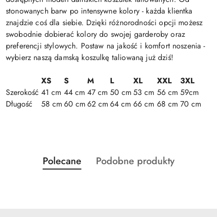
stonowanych barw po intensywne kolory - każda klientka
znajdzie coś dla siebie. Dzięki różnorodności opcji możesz
swobodnie dobierać kolory do swojej garderoby oraz
preferencji stylowych. Postaw na jakość i komfort noszenia -
wybierz naszą damską koszulkę taliowaną już dziś!
XS
S
M
L
XL
XXL
3XL
Szerokość
41 cm
44 cm
47 cm
50 cm
53 cm
56 cm
59cm
Długość
58 cm
60 cm
62 cm
64 cm
66 cm
68 cm
70 cm
Produkty
Produkty
Polecane
Podobne produkty
Pomiń karuzelę produktów
o
o
statusie:
statusie: