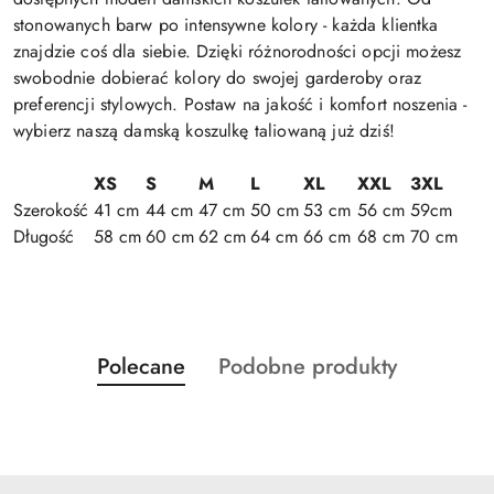
stonowanych barw po intensywne kolory - każda klientka
znajdzie coś dla siebie. Dzięki różnorodności opcji możesz
swobodnie dobierać kolory do swojej garderoby oraz
preferencji stylowych. Postaw na jakość i komfort noszenia -
wybierz naszą damską koszulkę taliowaną już dziś!
XS
S
M
L
XL
XXL
3XL
Szerokość
41 cm
44 cm
47 cm
50 cm
53 cm
56 cm
59cm
Długość
58 cm
60 cm
62 cm
64 cm
66 cm
68 cm
70 cm
Produkty
Produkty
Polecane
Podobne produkty
Pomiń karuzelę produktów
o
o
statusie:
statusie: