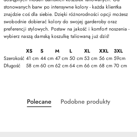
stonowanych barw po intensywne kolory - każda klientka
znajdzie coś dla siebie. Dzięki różnorodności opcji możesz
swobodnie dobierać kolory do swojej garderoby oraz
preferencji stylowych. Postaw na jakość i komfort noszenia -
wybierz naszą damską koszulkę taliowaną już dziś!
XS
S
M
L
XL
XXL
3XL
Szerokość
41 cm
44 cm
47 cm
50 cm
53 cm
56 cm
59cm
Długość
58 cm
60 cm
62 cm
64 cm
66 cm
68 cm
70 cm
Produkty
Produkty
Polecane
Podobne produkty
Pomiń karuzelę produktów
o
o
statusie:
statusie: