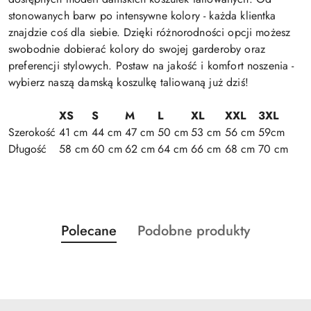
stonowanych barw po intensywne kolory - każda klientka
znajdzie coś dla siebie. Dzięki różnorodności opcji możesz
swobodnie dobierać kolory do swojej garderoby oraz
preferencji stylowych. Postaw na jakość i komfort noszenia -
wybierz naszą damską koszulkę taliowaną już dziś!
XS
S
M
L
XL
XXL
3XL
Szerokość
41 cm
44 cm
47 cm
50 cm
53 cm
56 cm
59cm
Długość
58 cm
60 cm
62 cm
64 cm
66 cm
68 cm
70 cm
Produkty
Produkty
Polecane
Podobne produkty
Pomiń karuzelę produktów
o
o
statusie:
statusie: