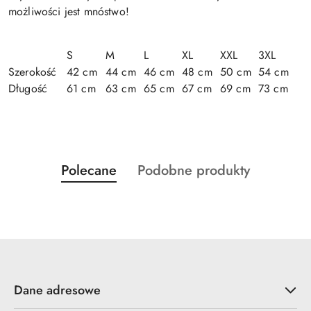
możliwości jest mnóstwo!
S
M
L
XL
XXL
3XL
Szerokość
42 cm
44 cm
46 cm
48 cm
50 cm
54 cm
Długość
61 cm
63 cm
65 cm
67 cm
69 cm
73 cm
Produkty
Produkty
Polecane
Podobne produkty
Pomiń karuzelę produktów
o
o
statusie:
statusie:
Dane adresowe