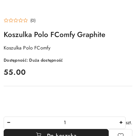
(0)
Koszulka Polo FComfy Graphite
Koszulka Polo FComfy
Dostępność:
Duża dostępność
cena:
55.00
Ilość
szt.
Do koszyka