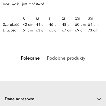
możliwości jest mnóstwo!
S
M
L
XL
XXL
3XL
Szerokość
42 cm
44 cm
46 cm
48 cm
50 cm
54 cm
Długość
61 cm
63 cm
65 cm
67 cm
69 cm
73 cm
Produkty
Produkty
Polecane
Podobne produkty
Pomiń karuzelę produktów
o
o
statusie:
statusie:
Dane adresowe