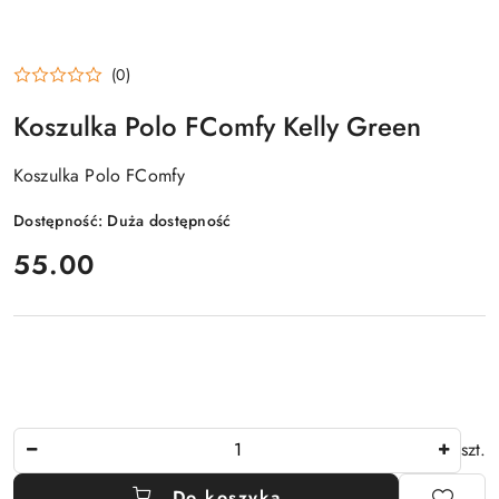
(0)
Koszulka Polo FComfy Kelly Green
Koszulka Polo FComfy
Dostępność:
Duża dostępność
cena:
55.00
Ilość
szt.
Do koszyka