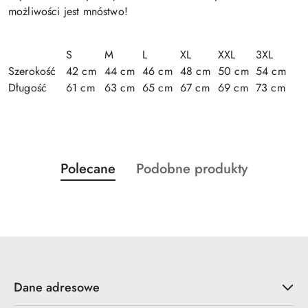
możliwości jest mnóstwo!
S
M
L
XL
XXL
3XL
Szerokość
42 cm
44 cm
46 cm
48 cm
50 cm
54 cm
Długość
61 cm
63 cm
65 cm
67 cm
69 cm
73 cm
Produkty
Produkty
Polecane
Podobne produkty
Pomiń karuzelę produktów
o
o
statusie:
statusie:
Dane adresowe