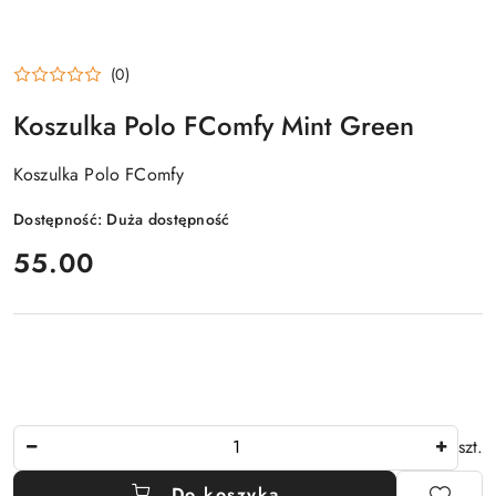
(0)
Koszulka Polo FComfy Mint Green
Koszulka Polo FComfy
Dostępność:
Duża dostępność
cena:
55.00
Ilość
szt.
Do koszyka