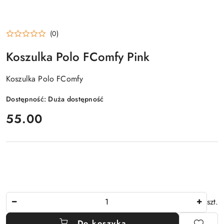
(0)
Koszulka Polo FComfy Pink
Koszulka Polo FComfy
Dostępność:
Duża dostępność
cena:
55.00
Ilość
szt.
Do koszyka