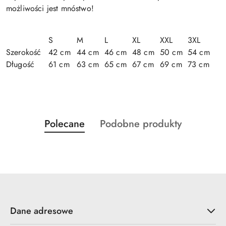
możliwości jest mnóstwo!
S
M
L
XL
XXL
3XL
Szerokość
42 cm
44 cm
46 cm
48 cm
50 cm
54 cm
Długość
61 cm
63 cm
65 cm
67 cm
69 cm
73 cm
Produkty
Produkty
Polecane
Podobne produkty
Pomiń karuzelę produktów
o
o
statusie:
statusie:
Dane adresowe