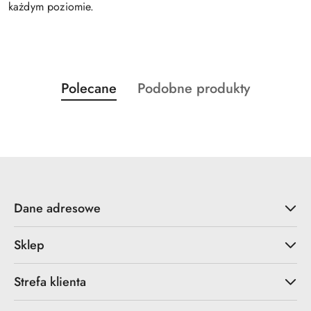
każdym poziomie.
Produkty
Produkty
Polecane
Podobne produkty
Pomiń karuzelę produktów
o
o
statusie:
statusie:
Dane adresowe
Sklep
Strefa klienta