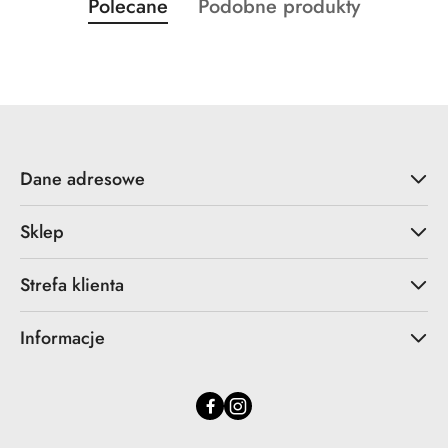
Produkty
Produkty
Polecane
Podobne produkty
Pomiń karuzelę produktów
o
o
statusie:
statusie:
Dane adresowe
Sklep
Strefa klienta
Informacje