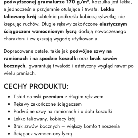
podwyższonej gramaturze 170 g/m²
, koszulka jest lekka,
a jednocześnie przyjemnie otulająca i trwała.
Lekko
taliowany krój
subtelnie podkreśla kobiecą sylwetkę, nie
krępując ruchów. Długie rękawy zakończone
elastycznym
ściągaczem wzmocnionym lycrą
dodają nowoczesnego
charakteru i zwiększają wygodę użytkowania.
Dopracowane detale, takie jak
podwójne szwy na
ramionach i na spodzie koszulki
oraz
brak szwów
bocznych
, gwarantują trwałość i estetyczny wygląd nawet po
wielu praniach.
CECHY PRODUKTU:
T-shirt damski
premium
z długim rękawem
Rękawy zakończone ściągaczem
Podwójne szwy na ramionach i u dołu koszulki
Lekko taliowany, kobiecy krój
Brak szwów bocznych – większy komfort noszenia
Ściągacz wzmocniony lycrą