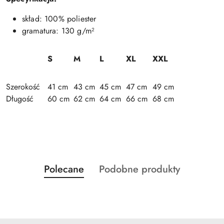
skład: 100% poliester
gramatura: 130 g/m²
S
M
L
XL
XXL
Szerokość
41 cm
43 cm
45 cm
47 cm
49 cm
Długość
60 cm
62 cm
64 cm
66 cm
68 cm
Produkty
Produkty
Polecane
Podobne produkty
Pomiń karuzelę produktów
o
o
statusie:
statusie: