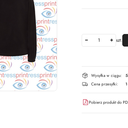
Ilość
szt.
Dostępność
Wysyłka w ciągu:
5
i
Cena przesyłki:
dostawa
Pobierz produkt do P