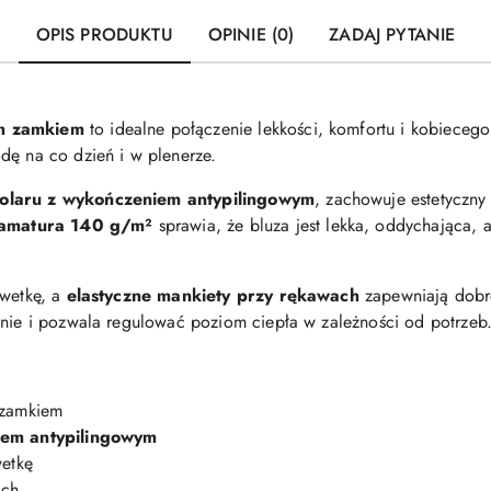
OPIS PRODUKTU
OPINIE (0)
ZADAJ PYTANIE
im zamkiem
to idealne połączenie lekkości, komfortu i kobiecego
dę na co dzień i w plenerze.
polaru z wykończeniem antypilingowym
, zachowuje estetyczny
amatura 140 g/m²
sprawia, że bluza jest lekka, oddychająca, 
lwetkę, a
elastyczne mankiety przy rękawach
zapewniają dobre
anie i pozwala regulować poziom ciepła w zależności od potrzeb
 zamkiem
iem antypilingowym
wetkę
ach