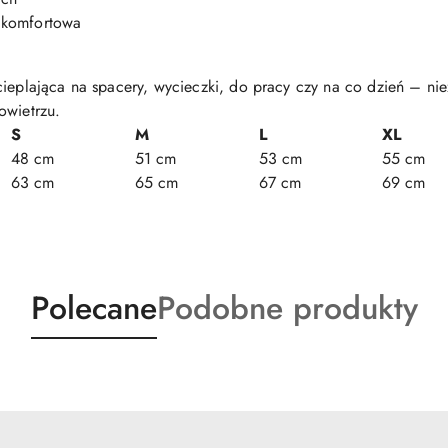
 komfortowa
cieplająca na spacery, wycieczki, do pracy czy na co dzień – nie
owietrzu.
S
M
L
XL
48 cm
51 cm
53 cm
55 cm
63 cm
65 cm
67 cm
69 cm
Produkty
Produkty
Polecane
Podobne produkty
o
o
statusie:
statusie: