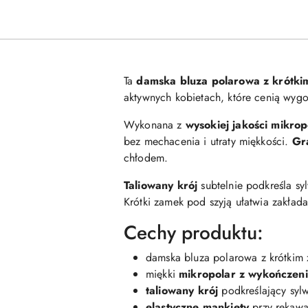
Ta
damska bluza polarowa z krótk
aktywnych kobietach, które cenią wygo
Wykonana z
wysokiej jakości mikro
bez mechacenia i utraty miękkości.
Gr
chłodem.
Taliowany krój
subtelnie podkreśla sy
Krótki zamek pod szyją ułatwia zakład
Cechy produktu:
damska bluza polarowa z krótkim
miękki
mikropolar z wykończen
taliowany krój
podkreślający syl
elastyczne mankiety
przy rękaw