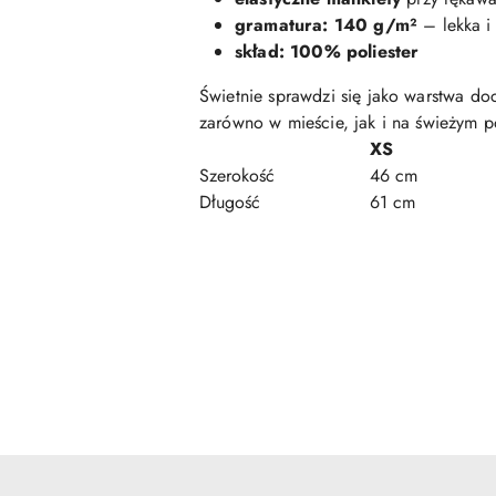
gramatura: 140 g/m²
– lekka i
skład: 100% poliester
Świetnie sprawdzi się jako warstwa do
zarówno w mieście, jak i na świeżym p
XS
Szerokość
46 cm
Długość
61 cm
Pomiń karuzelę produktów