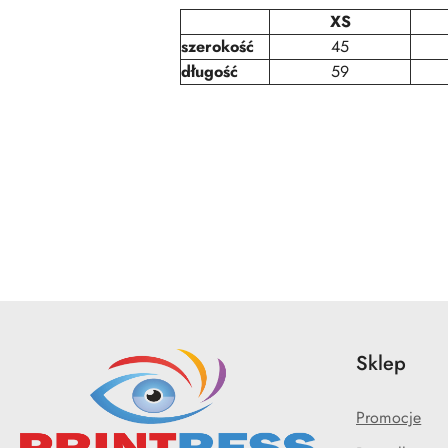
XS
szerokość
45
długość
59
Pomiń karuzelę produktów
Sklep
Promocje