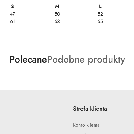
S
M
L
47
50
52
61
63
65
Produkty
Produkty
Polecane
Podobne produkty
o
o
statusie:
statusie:
Strefa klienta
Konto klienta