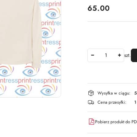
cena:
65.00
Ilość
szt.
Dostępność
Wysyłka w ciągu:
5
i
Cena przesyłki:
dostawa
Pobierz produkt do P