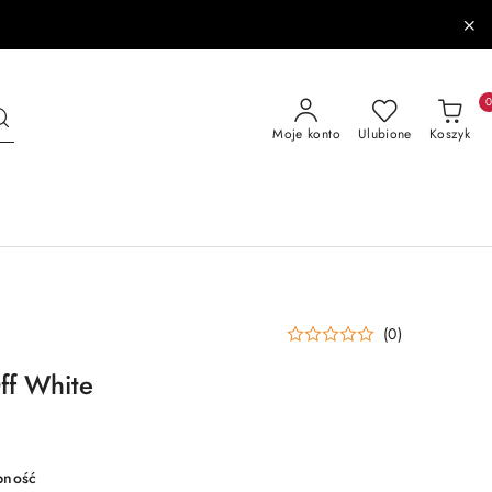
Moje konto
Ulubione
Koszyk
(0)
ff White
pność