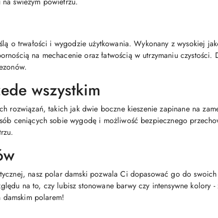
 na świeżym powietrzu.
ślą o trwałości i wygodzie użytkowania. Wykonany z wysokiej jak
rnością na mechacenie oraz łatwością w utrzymaniu czystości. D
sezonów.
zede wszystkim
ch rozwiązań, takich jak dwie boczne kieszenie zapinane na zam
 osób ceniących sobie wygodę i możliwość bezpiecznego przec
rzu.
ów
tycznej, nasz polar damski pozwala Ci dopasować go do swoich p
ędu na to, czy lubisz stonowane barwy czy intensywne kolory - z
ym damskim polarem!