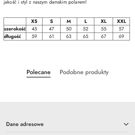
jakość i styl z naszym damskim polarem!
XS
S
M
L
XL
XXL
szerokość
45
47
50
52
55
57
długość
59
61
63
65
67
69
Produkty
Produkty
Polecane
Podobne produkty
Pomiń karuzelę produktów
o
o
statusie:
statusie:
Dane adresowe