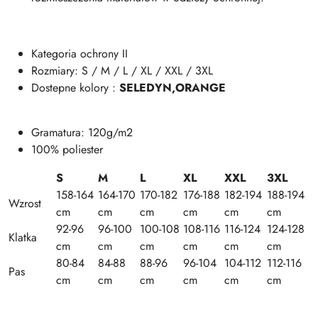
Kategoria ochrony II
Rozmiary: S / M / L / XL / XXL / 3XL
Dostepne kolory :
SELEDYN,ORANGE
Gramatura: 120g/m2
100% poliester
S
M
L
XL
XXL
3XL
158-164
164-170
170-182
176-188
182-194
188-194
Wzrost
cm
cm
cm
cm
cm
cm
92-96
96-100
100-108
108-116
116-124
124-128
Klatka
cm
cm
cm
cm
cm
cm
80-84
84-88
88-96
96-104
104-112
112-116
Pas
cm
cm
cm
cm
cm
cm