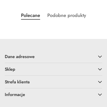
Produkty
Produkty
Polecane
Podobne produkty
Pomiń karuzelę produktów
o
o
statusie:
statusie:
Dane adresowe
Sklep
Strefa klienta
Informacje