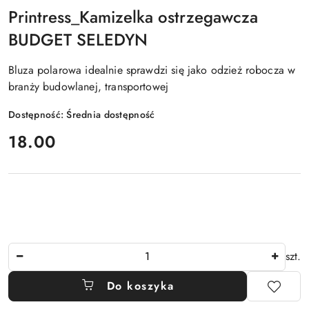
Printress_Kamizelka ostrzegawcza
BUDGET SELEDYN
Bluza polarowa idealnie sprawdzi się jako odzież robocza w
branży budowlanej, transportowej
Dostępność:
Średnia dostępność
cena:
18.00
Ilość
szt.
Do koszyka