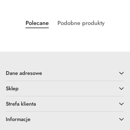
Produkty
Produkty
Polecane
Podobne produkty
Pomiń karuzelę produktów
o
o
statusie:
statusie:
Dane adresowe
Sklep
Strefa klienta
Informacje