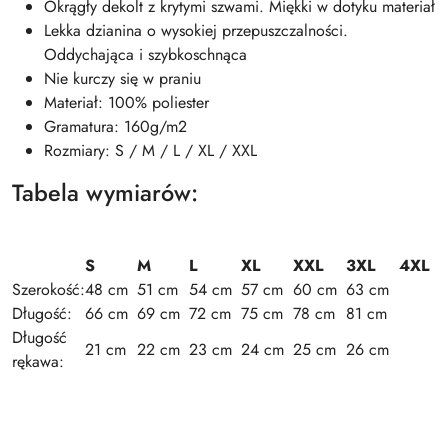
Okrągły dekolt z krytymi szwami. Miękki w dotyku materiał
Lekka dzianina o wysokiej przepuszczalności.
Oddychająca i szybkoschnąca
Nie kurczy się w praniu
Materiał: 100% poliester
Gramatura: 160g/m2
Rozmiary: S / M / L / XL / XXL
Tabela wymiarów:
S
M
L
XL
XXL
3XL
4XL
Szerokość:
48 cm
51 cm
54 cm
57 cm
60 cm
63 cm
Długość:
66 cm
69 cm
72 cm
75 cm
78 cm
81 cm
Długość
21 cm
22 cm
23 cm
24 cm
25 cm
26 cm
rękawa: