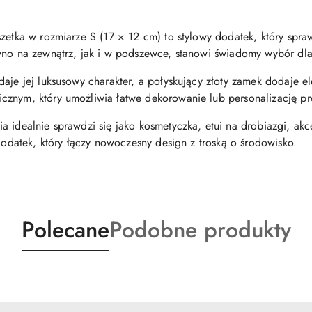
szetka w rozmiarze S (17 × 12 cm) to stylowy dodatek, który spr
ówno na zewnątrz, jak i w podszewce, stanowi świadomy wybór d
aje jej luksusowy charakter, a połyskujący złoty zamek dodaje e
cznym, który umożliwia łatwe dekorowanie lub personalizację pr
a idealnie sprawdzi się jako kosmetyczka, etui na drobiazgi, akc
 dodatek, który łączy nowoczesny design z troską o środowisko.
Produkty
Produkty
Polecane
Podobne produkty
o
o
statusie:
statusie: