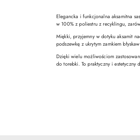
Elegancka i funkcjonalna aksamitna sa
w 100% z poliestru z recyklingu, zar
Miękki, przyjemny w dotyku aksamit nad
podszewkę z ukrytym zamkiem błyskawi
Dzięki wielu możliwościom zastosowani
do torebki. To praktyczny i estetyczny
Pomiń karuzelę produktów