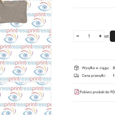
Ilość
szt.
Dostępność
Wysyłka w ciągu:
5
i
Cena przesyłki:
dostawa
Pobierz produkt do P