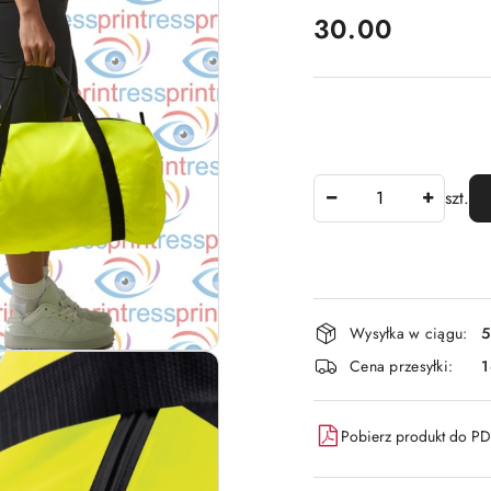
cena:
30.00
Ilość
szt.
Dostępność
Wysyłka w ciągu:
5
i
Cena przesyłki:
dostawa
Pobierz produkt do P