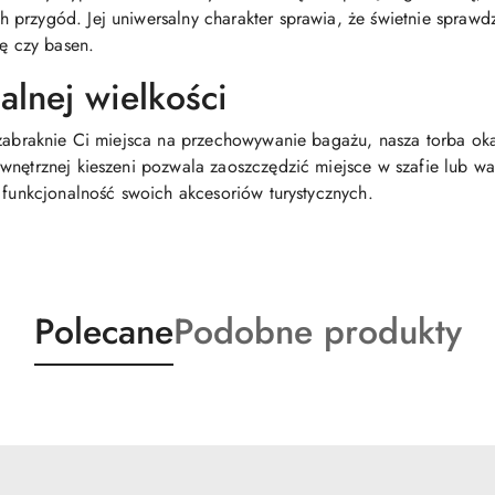
przygód. Jej uniwersalny charakter sprawia, że świetnie sprawd
ię czy basen.
lnej wielkości
 zabraknie Ci miejsca na przechowywanie bagażu, nasza torba ok
wnętrznej kieszeni pozwala zaoszczędzić miejsce w szafie lub wal
 funkcjonalność swoich akcesoriów turystycznych.
Produkty
Produkty
Polecane
Podobne produkty
o
o
statusie:
statusie: