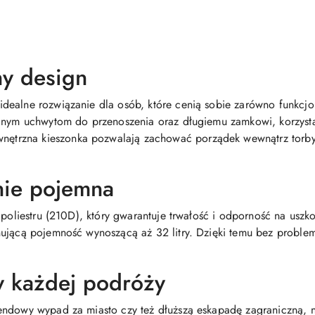
ny design
dealne rozwiązanie dla osób, które cenią sobie zarówno funkcjo
anym uchwytom do przenoszenia oraz długiemu zamkowi, korzystani
rzna kieszonka pozwalają zachować porządek wewnątrz torby, c
nie pojemna
 poliestru (210D), który gwarantuje trwałość i odporność na uszk
ującą pojemność wynoszącą aż 32 litry. Dzięki temu bez problem
y każdej podróży
endowy wypad za miasto czy też dłuższą eskapadę zagraniczną,