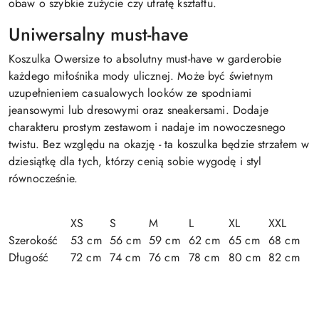
obaw o szybkie zużycie czy utratę kształtu.
Uniwersalny must-have
Koszulka Owersize to absolutny must-have w garderobie
każdego miłośnika mody ulicznej. Może być świetnym
uzupełnieniem casualowych looków ze spodniami
jeansowymi lub dresowymi oraz sneakersami. Dodaje
charakteru prostym zestawom i nadaje im nowoczesnego
twistu. Bez względu na okazję - ta koszulka będzie strzałem w
dziesiątkę dla tych, którzy cenią sobie wygodę i styl
równocześnie.
XS
S
M
L
XL
XXL
Szerokość
53 cm
56 cm
59 cm
62 cm
65 cm
68 cm
Długość
72 cm
74 cm
76 cm
78 cm
80 cm
82 cm