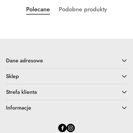
Produkty
Produkty
Polecane
Podobne produkty
Pomiń karuzelę produktów
o
o
statusie:
statusie:
Dane adresowe
Sklep
Strefa klienta
Informacje