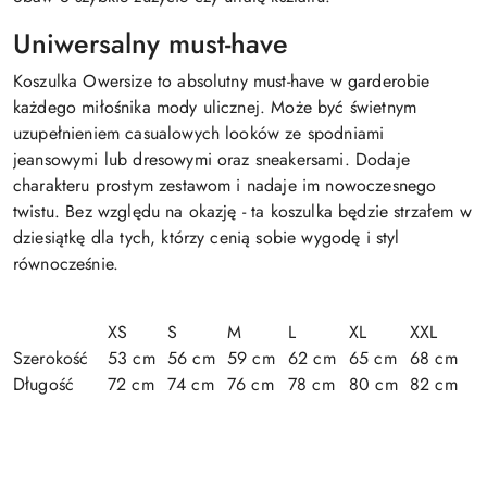
Uniwersalny must-have
Koszulka Owersize to absolutny must-have w garderobie
każdego miłośnika mody ulicznej. Może być świetnym
uzupełnieniem casualowych looków ze spodniami
jeansowymi lub dresowymi oraz sneakersami. Dodaje
charakteru prostym zestawom i nadaje im nowoczesnego
twistu. Bez względu na okazję - ta koszulka będzie strzałem w
dziesiątkę dla tych, którzy cenią sobie wygodę i styl
równocześnie.
XS
S
M
L
XL
XXL
Szerokość
53 cm
56 cm
59 cm
62 cm
65 cm
68 cm
Długość
72 cm
74 cm
76 cm
78 cm
80 cm
82 cm