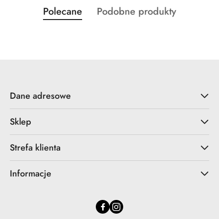
Produkty
Produkty
Polecane
Podobne produkty
Pomiń karuzelę produktów
o
o
statusie:
statusie:
Dane adresowe
Sklep
Strefa klienta
Informacje