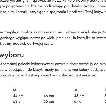
oczesnym designem sprawia, że Koszulka Polo FComfy doskonale 
ój w połączeniu z subtelnie podkreślającymi detalmi tworzy uniwe
gancja tej koszulki przyciągnie spojrzenia i podkreśli Twój indywid
a z myślą o trwałości i odporności na codzienną eksploatację. So
gannego wyglądu nawet po wielu praniach. Ta koszulka to inwest
aktyczny dodatek do Twojej szafy.
 wyboru
norodnej palecie kolorystycznej pozwala dostosować ją do swoi
rw pasujących do klasyki mody po intensywne kolory dodające 
ub postaw na kontrastowy akcent – możliwości jest mnóstwo!
M
L
XL
44 cm
46 cm
48 cm
63 cm
65 cm
67 cm