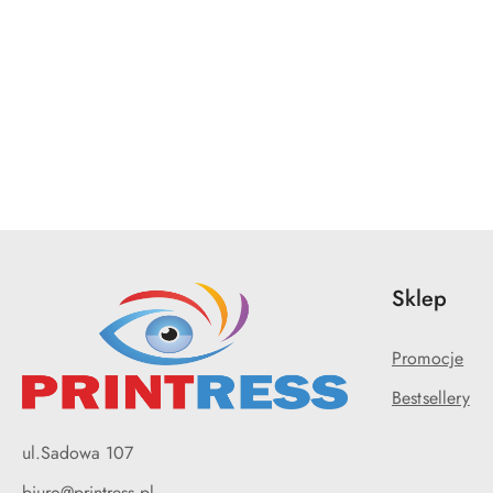
Pomiń karuzelę produktów
Sklep
Promocje
Bestsellery
ul.Sadowa 107
biuro@printress.pl