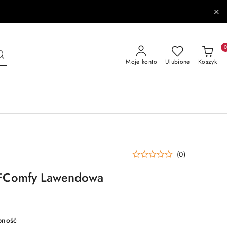
Moje konto
Ulubione
Koszyk
(0)
 FComfy Lawendowa
pność