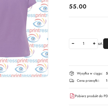
cena:
55.00
Ilość
szt.
Dostępność
Wysyłka w ciągu:
5
i
Cena przesyłki:
dostawa
Pobierz produkt do P