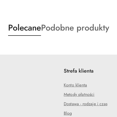
Produkty
Produkty
Polecane
Podobne produkty
o
o
statusie:
statusie:
Strefa klienta
Konto klienta
Metody płatności
Dostawa - rodzaje i czas
Blog