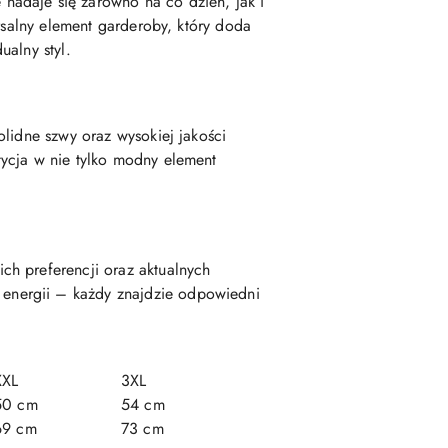
nadaje się zarówno na co dzień, jak i
rsalny element garderoby, który doda
ualny styl.
lidne szwy oraz wysokiej jakości
ycja w nie tylko modny element
ch preferencji oraz aktualnych
energii – każdy znajdzie odpowiedni
XXL
3XL
50 cm
54 cm
69 cm
73 cm