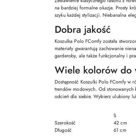
Zestawienie klasycznego fasonu z now
na bardziej formalne okazje. Prosty kr
szyku każdej stylizacji. Niebanalna ele
Dobra jakość
Koszulka Polo FComfy została stworzon
materiały gwarantują zachowanie niena
garderoby, ale także funkcjonalny i pr
Wiele kolorów do
Dostępność Koszulki Polo FComfy w róż
trendów modowych. Od stonowanych ba
odcień dla siebie. Wybierz ulubiony l
S
Szerokość
42 cm
Długość
61 cm