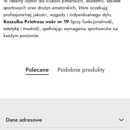
To idealny wybór dla klubów piłkarskich, akademii, szkółek
sportowych oraz drużyn amatorskich, które oczekują
profesjonalnej jakości, wygody i indywidualnego stylu.
Koszulka Printress wzór nr 19
łączy funkcjonalność,
estetykę i trwałość, spełniając wymagania sportowców na
każdym poziomie.
Produkty
Produkty
Polecane
Podobne produkty
Pomiń karuzelę produktów
o
o
statusie:
statusie:
Dane adresowe