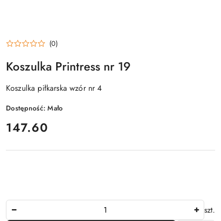
(0)
Koszulka Printress nr 19
Koszulka piłkarska wzór nr 4
Dostępność:
Mało
cena:
147.60
Ilość
szt.