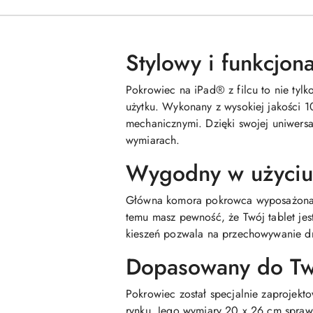
Stylowy i funkcjon
Pokrowiec na iPad® z filcu to nie tyl
użytku. Wykonany z wysokiej jakości 1
mechanicznymi. Dzięki swojej uniwersa
wymiarach.
Wygodny w użyciu
Główna komora pokrowca wyposażona jes
temu masz pewność, że Twój tablet je
kieszeń pozwala na przechowywanie dr
Dopasowany do Tw
Pokrowiec został specjalnie zaprojekt
rynku. Jego wymiary 20 x 26 cm spraw