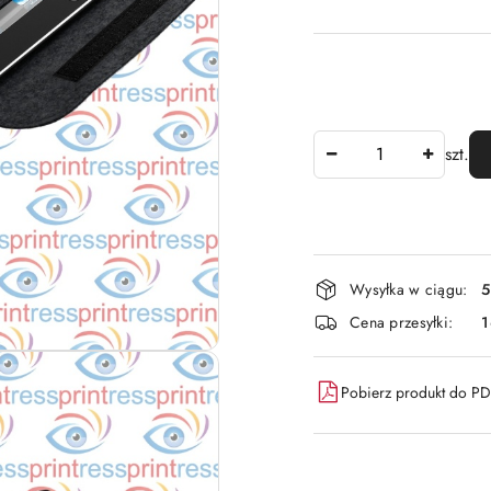
Ilość
szt.
Dostępność
Wysyłka w ciągu:
5
i
Cena przesyłki:
dostawa
Pobierz produkt do P