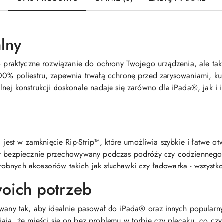
alny
ko praktyczne rozwiązanie do ochrony Twojego urządzenia, ale t
00% poliestru, zapewnia trwałą ochronę przed zarysowaniami, ku
lnej konstrukcji doskonale nadaje się zarówno dla iPada®, jak i
t w zamknięcie Rip-Strip™, które umożliwia szybkie i łatwe otw
st bezpiecznie przechowywany podczas podróży czy codziennego
obnych akcesoriów takich jak słuchawki czy ładowarka - wszystk
oich potrzeb
owany tak, aby idealnie pasował do iPada® oraz innych popular
iają, że mieści się on bez problemu w torbie czy plecaku, co c