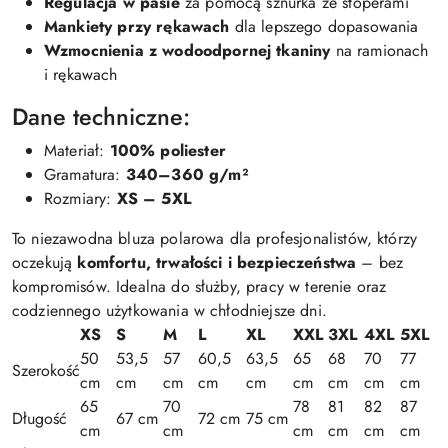
Regulacja w pasie
za pomocą sznurka ze stoperami
Mankiety przy rękawach
dla lepszego dopasowania
Wzmocnienia z wodoodpornej tkaniny
na ramionach
i rękawach
Dane techniczne:
Materiał:
100% poliester
Gramatura:
340–360 g/m²
Rozmiary:
XS – 5XL
To niezawodna bluza polarowa dla profesjonalistów, którzy
oczekują
komfortu, trwałości i bezpieczeństwa
– bez
kompromisów. Idealna do służby, pracy w terenie oraz
codziennego użytkowania w chłodniejsze dni.
XS
S
M
L
XL
XXL
3XL
4XL
5XL
50
53,5
57
60,5
63,5
65
68
70
77
Szerokość
cm
cm
cm
cm
cm
cm
cm
cm
cm
65
70
78
81
82
87
Długość
67 cm
72 cm
75 cm
cm
cm
cm
cm
cm
cm