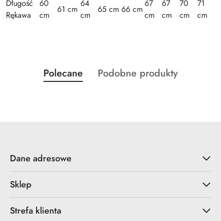
Długość
60
64
67
67
70
71
61 cm
65 cm
66 cm
Rękawa
cm
cm
cm
cm
cm
cm
Produkty
Produkty
Polecane
Podobne produkty
Pomiń karuzelę produktów
o
o
statusie:
statusie:
Dane adresowe
Sklep
Strefa klienta