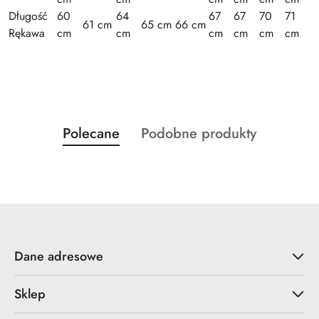
Długość
60
64
67
67
70
71
61 cm
65 cm
66 cm
Rękawa
cm
cm
cm
cm
cm
cm
Produkty
Produkty
Polecane
Podobne produkty
Pomiń karuzelę produktów
o
o
statusie:
statusie:
Dane adresowe
Sklep