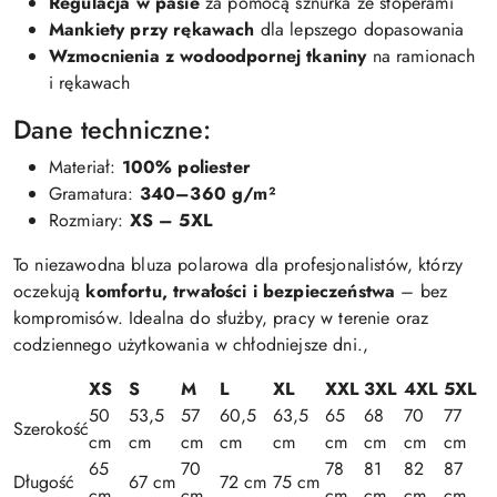
Regulacja w pasie
za pomocą sznurka ze stoperami
Mankiety przy rękawach
dla lepszego dopasowania
Wzmocnienia z wodoodpornej tkaniny
na ramionach
i rękawach
Dane techniczne:
Materiał:
100% poliester
Gramatura:
340–360 g/m²
Rozmiary:
XS – 5XL
To niezawodna bluza polarowa dla profesjonalistów, którzy
oczekują
komfortu, trwałości i bezpieczeństwa
– bez
kompromisów. Idealna do służby, pracy w terenie oraz
codziennego użytkowania w chłodniejsze dni.,
XS
S
M
L
XL
XXL
3XL
4XL
5XL
50
53,5
57
60,5
63,5
65
68
70
77
Szerokość
cm
cm
cm
cm
cm
cm
cm
cm
cm
65
70
78
81
82
87
Długość
67 cm
72 cm
75 cm
cm
cm
cm
cm
cm
cm