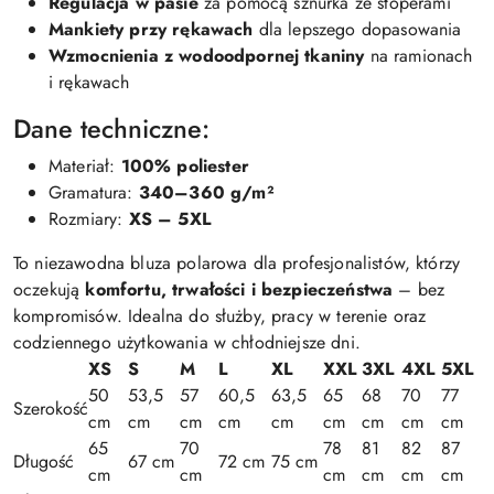
Regulacja w pasie
za pomocą sznurka ze stoperami
Mankiety przy rękawach
dla lepszego dopasowania
Wzmocnienia z wodoodpornej tkaniny
na ramionach
i rękawach
Dane techniczne:
Materiał:
100% poliester
Gramatura:
340–360 g/m²
Rozmiary:
XS – 5XL
To niezawodna bluza polarowa dla profesjonalistów, którzy
oczekują
komfortu, trwałości i bezpieczeństwa
– bez
kompromisów. Idealna do służby, pracy w terenie oraz
codziennego użytkowania w chłodniejsze dni.
XS
S
M
L
XL
XXL
3XL
4XL
5XL
50
53,5
57
60,5
63,5
65
68
70
77
Szerokość
cm
cm
cm
cm
cm
cm
cm
cm
cm
65
70
78
81
82
87
Długość
67 cm
72 cm
75 cm
cm
cm
cm
cm
cm
cm