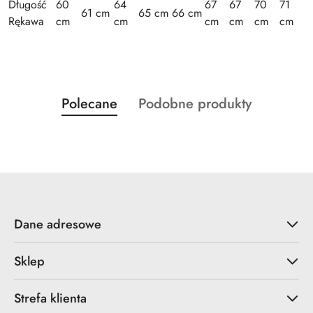
Długość
60
64
67
67
70
71
61 cm
65 cm
66 cm
Rękawa
cm
cm
cm
cm
cm
cm
Produkty
Produkty
Polecane
Podobne produkty
Pomiń karuzelę produktów
o
o
statusie:
statusie:
Dane adresowe
Sklep
Strefa klienta