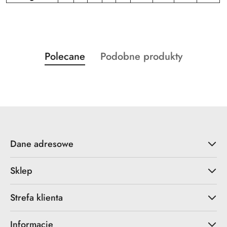
Produkty
Produkty
Polecane
Podobne produkty
Pomiń karuzelę produktów
o
o
statusie:
statusie:
Dane adresowe
Sklep
Strefa klienta
Informacje