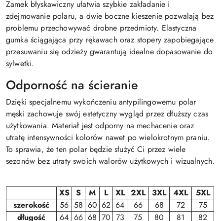
Zamek błyskawiczny ułatwia szybkie zakładanie i
zdejmowanie polaru, a dwie boczne kieszenie pozwalają bez
problemu przechowywać drobne przedmioty. Elastyczna
gumka ściągająca przy rękawach oraz stopery zapobiegające
przesuwaniu się odzieży gwarantują idealne dopasowanie do
sylwetki.
Odporność na ścieranie
Dzięki specjalnemu wykończeniu antypilingowemu polar
męski zachowuje swój estetyczny wygląd przez dłuższy czas
użytkowania. Materiał jest odporny na mechacenie oraz
utratę intensywności kolorów nawet po wielokrotnym praniu.
To sprawia, że ten polar będzie służyć Ci przez wiele
sezonów bez utraty swoich walorów użytkowych i wizualnych.
XS
S
M
L
XL
2XL
3XL
4XL
5XL
szerokość
56
58
60
62
64
66
68
72
75
długość
64
66
68
70
73
75
80
81
82