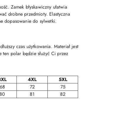
ność. Zamek błyskawiczny ułatwia
wać drobne przedmioty. Elastyczna
ne dopasowanie do sylwetki.
łuższy czas użytkowania. Materiał jest
 ten polar będzie służyć Ci przez
3XL
4XL
5XL
68
72
75
80
81
82