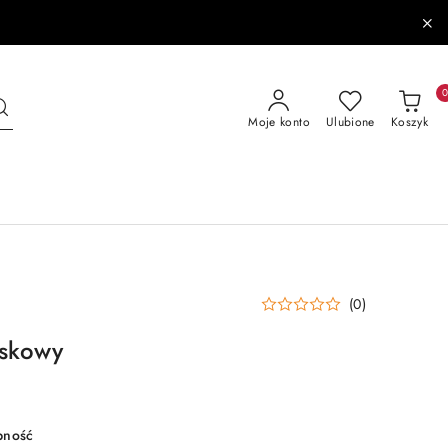
Moje konto
Ulubione
Koszyk
(0)
askowy
pność