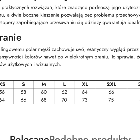
e praktycznych rozwiązań, które znacząco podnoszą jego użytecz
aru, a dwie boczne kieszenie pozwalają bez problemu przechowy
stopery zapobiegające przesuwaniu się odzieży gwarantują ideal
ranie
lingowemu polar męski zachowuje swój estetyczny wygląd przez d
ensywności kolorów nawet po wielokrotnym praniu. To sprawia, że
rów użytkowych i wizualnych.
XS
S
M
L
XL
2XL
56
58
60
62
64
66
64
66
68
70
73
75
Produkty
Produkty
Polecane
Podobne produkty