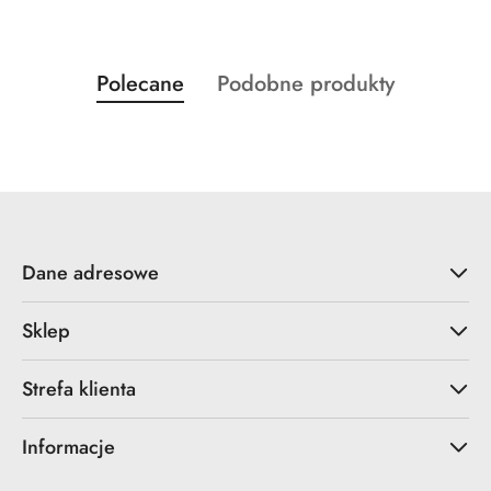
Produkty
Produkty
Polecane
Podobne produkty
Pomiń karuzelę produktów
o
o
statusie:
statusie:
Dane adresowe
Sklep
Strefa klienta
Informacje