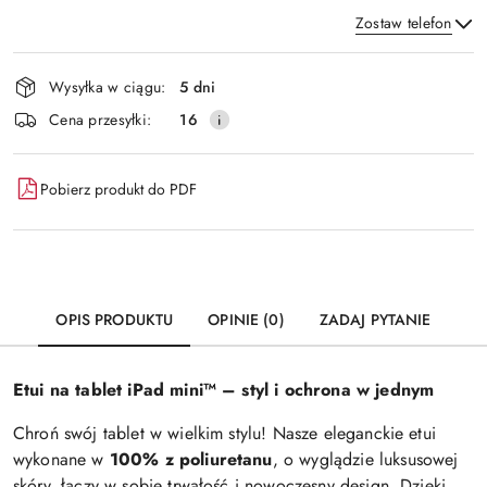
Zostaw telefon
Dostępność
Wysyłka w ciągu:
5 dni
i
Wyślij
Cena przesyłki:
16
dostawa
Pobierz produkt do PDF
OPIS PRODUKTU
OPINIE (0)
ZADAJ PYTANIE
Etui na tablet iPad mini™ – styl i ochrona w jednym
Chroń swój tablet w wielkim stylu! Nasze eleganckie etui
wykonane w
100% z poliuretanu
, o wyglądzie luksusowej
skóry, łączy w sobie trwałość i nowoczesny design. Dzięki