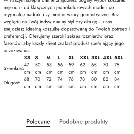
W naszym sklepie online znajdziesz bogaty wybór koszulek
męskich - od klasycznych jednokolorowych modeli po
oryginalne nadruki czy modne wzory geometryczne. Bez
względu na Twój indywidualny styl czy okazję - u nas
znajdziesz idealną koszulkę dopasowaną do Twoich potrzeb i
preferencji. Oferujemy szeroki zakres rozmiarów oraz
fasonów, aby każdy klient znalazł produkt spełniający jego
oczekiwania.
XS
S
M
L
XL
XXL
3XL
4XL
5XL
47
50
53
56
59
62
65
70
75
Szerokość
cm
cm
cm
cm
cm
cm
cm
cm
cm
68
70
72
74
76
78
80
82
84
Długość
cm
cm
cm
cm
cm
cm
cm
cm
cm
Produkty
Produkty
Polecane
Podobne produkty
Pomiń karuzelę produktów
o
o