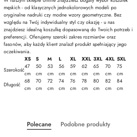
W naszym sklepie online znajdziesz bogaty wybór koszulek
męskich - od klasycznych jednokolorowych modeli po
oryginalne nadruki czy modne wzory geometryczne. Bez
względu na Twój indywidualny styl czy okazję - u nas
znajdziesz idealną koszulkę dopasowaną do Twoich potrzeb i
preferencji. Oferujemy szeroki zakres rozmiarów oraz
fasonów, aby każdy klient znalazł produkt spełniający jego
oczekiwania.
XS
S
M
L
XL
XXL
3XL
4XL
5XL
47
50
53
56
59
62
65
70
75
Szerokość
cm
cm
cm
cm
cm
cm
cm
cm
cm
68
70
72
74
76
78
80
82
84
Długość
cm
cm
cm
cm
cm
cm
cm
cm
cm
Produkty
Produkty
Polecane
Podobne produkty
Pomiń karuzelę produktów
o
o