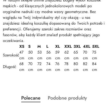
W naszym sklepie online znajdziesz bogaty wybór koszulek
męskich - od klasycznych jednokolorowych modeli po
oryginalne nadruki czy modne wzory geometryczne. Bez
względu na Twój indywidualny styl czy okazję - u nas
znajdziesz idealną koszulkę dopasowaną do Twoich potrzeb i
preferencji. Oferujemy szeroki zakres rozmiarów oraz
fasonów, aby każdy klient znalazł produkt spełniający jego
oczekiwania.
XS
S
M
L
XL
XXL
3XL
4XL
5XL
47
50
53
56
59
62
65
70
75
Szerokość
cm
cm
cm
cm
cm
cm
cm
cm
cm
68
70
72
74
76
78
80
82
84
Długość
cm
cm
cm
cm
cm
cm
cm
cm
cm
Produkty
Produkty
Polecane
Podobne produkty
Pomiń karuzelę produktów
o
o